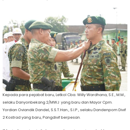
Kepada para pejabat baru, Letkol Cba. Willy Wardhana, S.E., M.M.,
selaku Danyonbekang 2/MWJ yang baru dan Mayor Cpm.
Yordian Oviandik Dandel, S.S.T.Han., S.I.P., selaku Dandenpom Divif
2 Kostrad yang baru, Pangdivif berpesan.