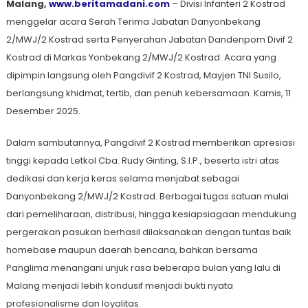
Malang,
www.beritamadani.com
– Divisi Infanteri 2 Kostrad
menggelar acara Serah Terima Jabatan Danyonbekang
2/MWJ/2 Kostrad serta Penyerahan Jabatan Dandenpom Divif 2
Kostrad di Markas Yonbekang 2/MWJ/2 Kostrad. Acara yang
dipimpin langsung oleh Pangdivif 2 Kostrad, Mayjen TNI Susilo,
berlangsung khidmat, tertib, dan penuh kebersamaan. Kamis, 11
Desember 2025.
Dalam sambutannya, Pangdivif 2 Kostrad memberikan apresiasi
tinggi kepada Letkol Cba. Rudy Ginting, S.I.P., beserta istri atas
dedikasi dan kerja keras selama menjabat sebagai
Danyonbekang 2/MWJ/2 Kostrad. Berbagai tugas satuan mulai
dari pemeliharaan, distribusi, hingga kesiapsiagaan mendukung
pergerakan pasukan berhasil dilaksanakan dengan tuntas baik
homebase maupun daerah bencana, bahkan bersama
Panglima menangani unjuk rasa beberapa bulan yang lalu di
Malang menjadi lebih kondusif menjadi bukti nyata
profesionalisme dan loyalitas.