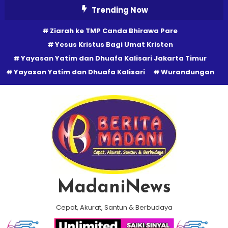
Skip
Trending Now
To
Ziarah ke TMP Canda Bhirawa Pare
Content
Yesus Kristus Bagi Umat Kristen
Yayasan Yatim dan Dhuafa Kalisari Jakarta Timur
Yayasan Yatim dan Dhuafa Kalisari
Wurandungan
MadaniNews
Cepat, Akurat, Santun & Berbudaya