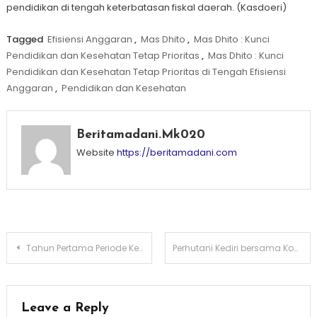
pendidikan di tengah keterbatasan fiskal daerah. (Kasdoeri)
Tagged
Efisiensi Anggaran
,
Mas Dhito
,
Mas Dhito : Kunci
Pendidikan dan Kesehatan Tetap Prioritas
,
Mas Dhito : Kunci
Pendidikan dan Kesehatan Tetap Prioritas di Tengah Efisiensi
Anggaran
,
Pendidikan dan Kesehatan
Beritamadani.mk020
Website
https://beritamadani.com
Post
Tahun Pertama Periode Kedua, Mas Dhito Tancap Gas Mayoritas Program Prioritas Mulai Terwujud
Perhutani Kediri bersama Kodim 0809 Tuntaskan Usulan KDMP ke Kementerian Kehutanan
navigation
Leave a Reply