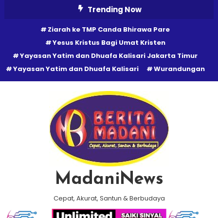
Skip
Trending Now
To
Ziarah ke TMP Canda Bhirawa Pare
Content
Yesus Kristus Bagi Umat Kristen
Yayasan Yatim dan Dhuafa Kalisari Jakarta Timur
Yayasan Yatim dan Dhuafa Kalisari
Wurandungan
MadaniNews
Cepat, Akurat, Santun & Berbudaya