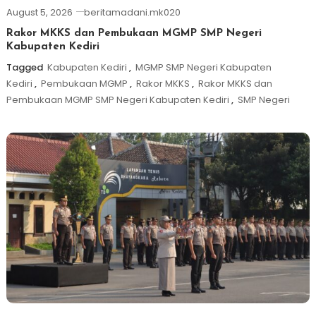
August 5, 2026
beritamadani.mk020
Rakor MKKS dan Pembukaan MGMP SMP Negeri
Kabupaten Kediri
Tagged
Kabupaten Kediri
,
MGMP SMP Negeri Kabupaten
Kediri
,
Pembukaan MGMP
,
Rakor MKKS
,
Rakor MKKS dan
Pembukaan MGMP SMP Negeri Kabupaten Kediri
,
SMP Negeri