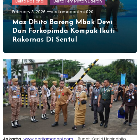
Berita Nasional
Berita Pemerintah Daerah
February 3, 2026
beritamadani.mk020
Mas Dhito Bareng Mbak Dewi
Dan Forkopimda Kompak Ikuti
Rakornas Di Sentul
Jakarta,
www.beritamadani.com
– Bupati Kediri Hanindhito