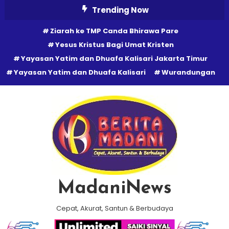
Skip
Trending Now
To
Ziarah ke TMP Canda Bhirawa Pare
Content
Yesus Kristus Bagi Umat Kristen
Yayasan Yatim dan Dhuafa Kalisari Jakarta Timur
Yayasan Yatim dan Dhuafa Kalisari
Wurandungan
MadaniNews
Cepat, Akurat, Santun & Berbudaya