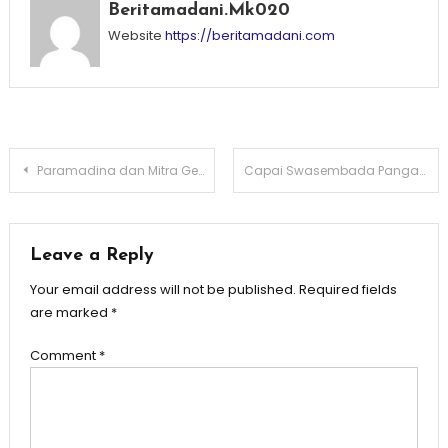
Beritamadani.mk020
Website
https://beritamadani.com
Post
Paramadina dan Mitra Gelar Neo Gen Footwear Design Competition 2025
Capai Swasembada Pangan, Mas Dhito Kembali Salurkan Bantuan Alsintan dan Benih Padi
navigation
Leave a Reply
Your email address will not be published.
Required fields
are marked
*
Comment
*