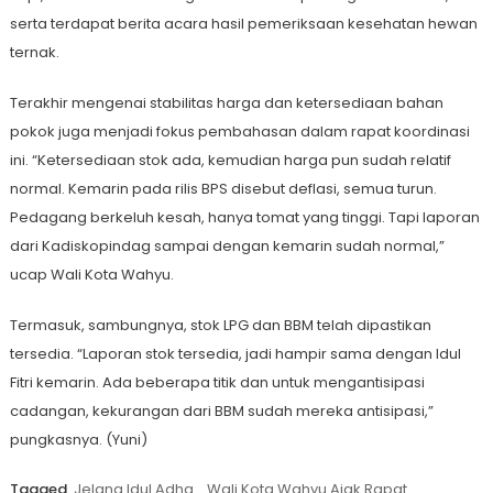
serta terdapat berita acara hasil pemeriksaan kesehatan hewan
ternak.
Terakhir mengenai stabilitas harga dan ketersediaan bahan
pokok juga menjadi fokus pembahasan dalam rapat koordinasi
ini. “Ketersediaan stok ada, kemudian harga pun sudah relatif
normal. Kemarin pada rilis BPS disebut deflasi, semua turun.
Pedagang berkeluh kesah, hanya tomat yang tinggi. Tapi laporan
dari Kadiskopindag sampai dengan kemarin sudah normal,”
ucap Wali Kota Wahyu.
Termasuk, sambungnya, stok LPG dan BBM telah dipastikan
tersedia. “Laporan stok tersedia, jadi hampir sama dengan Idul
Fitri kemarin. Ada beberapa titik dan untuk mengantisipasi
cadangan, kekurangan dari BBM sudah mereka antisipasi,”
pungkasnya. (Yuni)
Tagged
Jelang Idul Adha
,
Wali Kota Wahyu Ajak Rapat