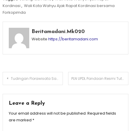
Kordinasi
,
Wali Kota Wahyu Ajak Rapat Kordinasi bersama
Forkopimda
Beritamadani.mk020
Website
https://beritamadani.com
Post
Tudingan Florawisata Santerra de Laponte Tak Berizin, Masyarakat Dukung Oase Ekowisata Tetap Eksis
PLN UPDL Pandaan Resmi Tutup Rangkaian Program TJSL di SMK PGRI 3 Malang
navigation
Leave a Reply
Your email address will not be published.
Required fields
are marked
*