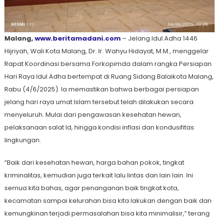
Malang,
www.beritamadani.com
– Jelang Idul Adha 1446
Hijriyah, Wali Kota Malang, Dr. Ir. Wahyu Hidayat, M.M., menggelar
Rapat Koordinasi bersama Forkopimda dalam rangka Persiapan
Hari Raya Idul Adha bertempat di Ruang Sidang Balaikota Malang,
Rabu (4/6/2025). Ia memastikan bahwa berbagai persiapan
jelang hari raya umat Islam tersebut telah dilakukan secara
menyeluruh. Mulai dari pengawasan kesehatan hewan,
pelaksanaan salat Id, hingga kondisi inflasi dan kondusifitas
lingkungan.
“Baik dari kesehatan hewan, harga bahan pokok, tingkat
kriminalitas, kemudian juga terkait lalu lintas dan lain lain. Ini
semua kita bahas, agar penanganan baik tingkat kota,
kecamatan sampai kelurahan bisa kita lakukan dengan baik dan
kemungkinan terjadi permasalahan bisa kita minimalisir,” terang