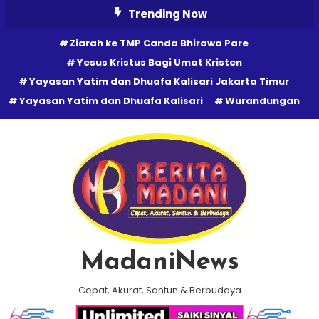
Skip
Trending Now
To
Ziarah ke TMP Canda Bhirawa Pare
Content
Yesus Kristus Bagi Umat Kristen
Yayasan Yatim dan Dhuafa Kalisari Jakarta Timur
Yayasan Yatim dan Dhuafa Kalisari
Wurandungan
MadaniNews
Cepat, Akurat, Santun & Berbudaya