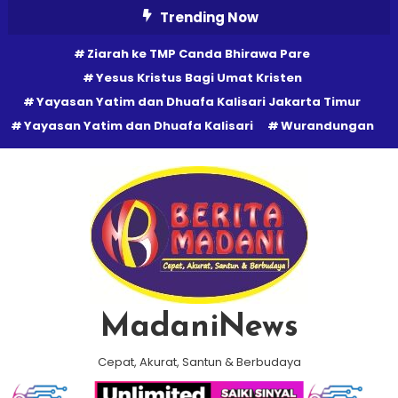
Skip
Trending Now
To
Ziarah ke TMP Canda Bhirawa Pare
Content
Yesus Kristus Bagi Umat Kristen
Yayasan Yatim dan Dhuafa Kalisari Jakarta Timur
Yayasan Yatim dan Dhuafa Kalisari
Wurandungan
MadaniNews
Cepat, Akurat, Santun & Berbudaya