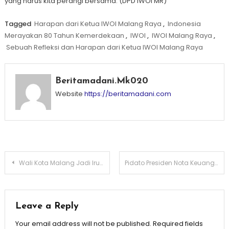
yang harus kita perangi bersama. (DPD IWOI MR)
Tagged
Harapan dari Ketua IWOI Malang Raya
,
Indonesia
Merayakan 80 Tahun Kemerdekaan
,
IWOI
,
IWOI Malang Raya
,
Sebuah Refleksi dan Harapan dari Ketua IWOI Malang Raya
Beritamadani.mk020
Website
https://beritamadani.com
Post
Wali Kota Malang Jadi Irup Dalam Rangka HUT ke-80 Republik Indonesia
Pidato Presiden Nota Keuangan RAPBN 2026, Menjaga Optimisme di Tengah Perlambatan Ekonomi Global
navigation
Leave a Reply
Your email address will not be published.
Required fields