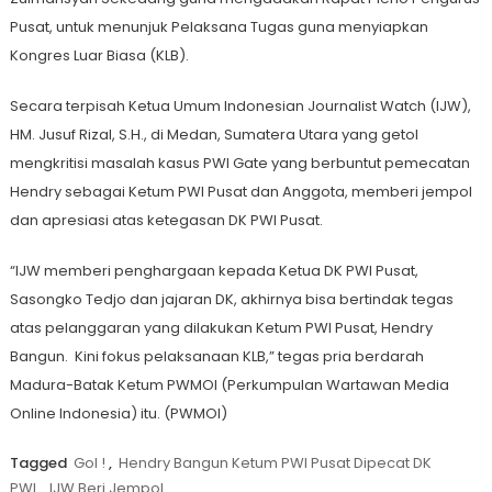
Pusat, untuk menunjuk Pelaksana Tugas guna menyiapkan
Kongres Luar Biasa (KLB).
Secara terpisah Ketua Umum Indonesian Journalist Watch (IJW),
HM. Jusuf Rizal, S.H., di Medan, Sumatera Utara yang getol
mengkritisi masalah kasus PWI Gate yang berbuntut pemecatan
Hendry sebagai Ketum PWI Pusat dan Anggota, memberi jempol
dan apresiasi atas ketegasan DK PWI Pusat.
“IJW memberi penghargaan kepada Ketua DK PWI Pusat,
Sasongko Tedjo dan jajaran DK, akhirnya bisa bertindak tegas
atas pelanggaran yang dilakukan Ketum PWI Pusat, Hendry
Bangun. Kini fokus pelaksanaan KLB,” tegas pria berdarah
Madura-Batak Ketum PWMOI (Perkumpulan Wartawan Media
Online Indonesia) itu. (PWMOI)
Tagged
Gol !
,
Hendry Bangun Ketum PWI Pusat Dipecat DK
PWI
,
IJW Beri Jempol