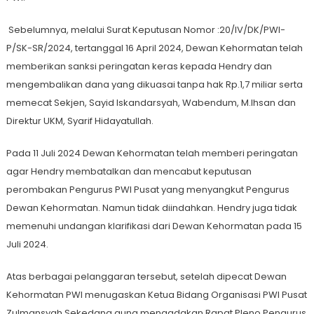
Sebelumnya, melalui Surat Keputusan Nomor :20/IV/DK/PWI-
P/SK-SR/2024, tertanggal 16 April 2024, Dewan Kehormatan telah
memberikan sanksi peringatan keras kepada Hendry dan
mengembalikan dana yang dikuasai tanpa hak Rp.1,7 miliar serta
memecat Sekjen, Sayid Iskandarsyah, Wabendum, M.Ihsan dan
Direktur UKM, Syarif Hidayatullah.
Pada 11 Juli 2024 Dewan Kehormatan telah memberi peringatan
agar Hendry membatalkan dan mencabut keputusan
perombakan Pengurus PWI Pusat yang menyangkut Pengurus
Dewan Kehormatan. Namun tidak diindahkan. Hendry juga tidak
memenuhi undangan klarifikasi dari Dewan Kehormatan pada 15
Juli 2024.
Atas berbagai pelanggaran tersebut, setelah dipecat Dewan
Kehormatan PWI menugaskan Ketua Bidang Organisasi PWI Pusat
Zulmansyah Sekedang guna mengadakan Rapat Pleno Pengurus