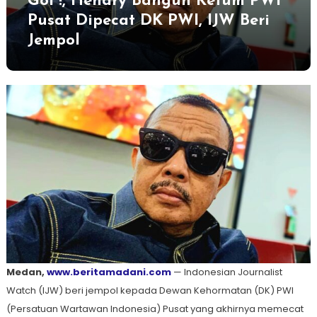
Gol !, Hendry Bangun Ketum PWI
Pusat Dipecat DK PWI, IJW Beri
Jempol
Medan,
www.beritamadani.com
— Indonesian Journalist
Watch (IJW) beri jempol kepada Dewan Kehormatan (DK) PWI
(Persatuan Wartawan Indonesia) Pusat yang akhirnya memecat