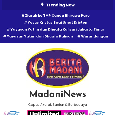
Skip
Trending Now
To
Ziarah ke TMP Canda Bhirawa Pare
Content
Yesus Kristus Bagi Umat Kristen
Yayasan Yatim dan Dhuafa Kalisari Jakarta Timur
Yayasan Yatim dan Dhuafa Kalisari
Wurandungan
MadaniNews
Cepat, Akurat, Santun & Berbudaya