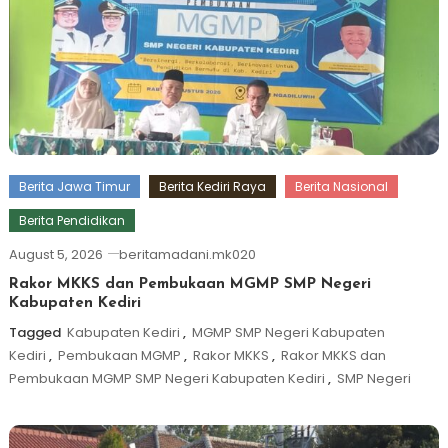
Berita Jawa Timur
Berita Kediri Raya
Berita Nasional
Berita Pendidikan
August 5, 2026
beritamadani.mk020
Rakor MKKS dan Pembukaan MGMP SMP Negeri
Kabupaten Kediri
Tagged
Kabupaten Kediri
,
MGMP SMP Negeri Kabupaten
Kediri
,
Pembukaan MGMP
,
Rakor MKKS
,
Rakor MKKS dan
Pembukaan MGMP SMP Negeri Kabupaten Kediri
,
SMP Negeri