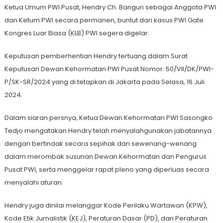
Ketua Umum PWI Pusat, Hendry Ch. Bangun sebagai Anggota PWI
dan Ketum PWI secara permanen, buntut dari kasus PWI Gate.
Kongres Luar Biasa (KLB) PWI segera digelar.
Keputusan pemberhentian Hendry tertuang dalam Surat
Keputusan Dewan Kehormatan PWI Pusat Nomor: 50/VII/DK/PWI-
P/SK-SR/2024 yang di tetapkan di Jakarta pada Selasa, 16 Juli
2024.
Dalam siaran persnya, Ketua Dewan Kehormatan PWI Sasongko
Tedjo mengatakan Hendry telah menyalahgunakan jabatannya
dengan bertindak secara sepihak dan sewenang-wenang
dalam merombak susunan Dewan Kehormatan dan Pengurus
Pusat PWI, serta menggelar rapat pleno yang diperluas secara
menyalahi aturan.
Hendry juga dinilai melanggar Kode Perilaku Wartawan (KPW),
Kode Etik Jurnalistik (KEJ), Peraturan Dasar (PD), dan Peraturan