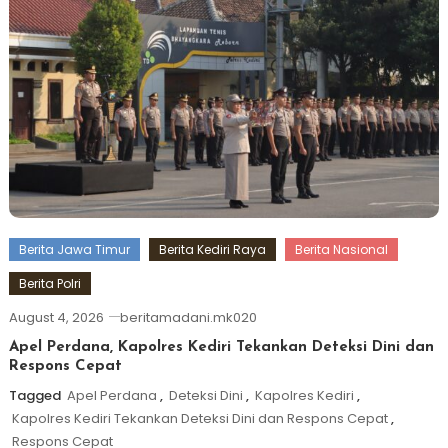
Berita Jawa Timur
Berita Kediri Raya
Berita Nasional
Berita Polri
August 4, 2026
beritamadani.mk020
Apel Perdana, Kapolres Kediri Tekankan Deteksi Dini dan
Respons Cepat
Tagged
Apel Perdana
,
Deteksi Dini
,
Kapolres Kediri
,
Kapolres Kediri Tekankan Deteksi Dini dan Respons Cepat
,
Respons Cepat