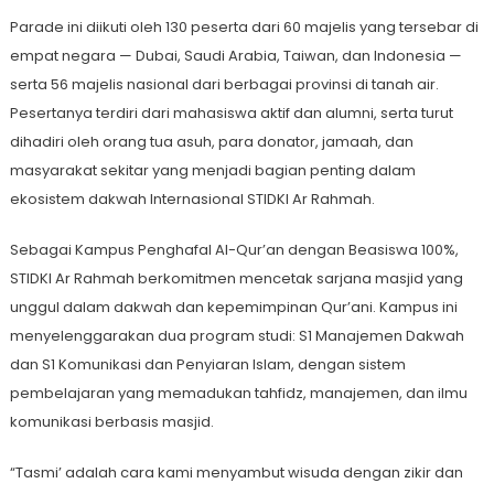
Parade ini diikuti oleh 130 peserta dari 60 majelis yang tersebar di
empat negara — Dubai, Saudi Arabia, Taiwan, dan Indonesia —
serta 56 majelis nasional dari berbagai provinsi di tanah air.
Pesertanya terdiri dari mahasiswa aktif dan alumni, serta turut
dihadiri oleh orang tua asuh, para donator, jamaah, dan
masyarakat sekitar yang menjadi bagian penting dalam
ekosistem dakwah Internasional STIDKI Ar Rahmah.
Sebagai Kampus Penghafal Al-Qur’an dengan Beasiswa 100%,
STIDKI Ar Rahmah berkomitmen mencetak sarjana masjid yang
unggul dalam dakwah dan kepemimpinan Qur’ani. Kampus ini
menyelenggarakan dua program studi: S1 Manajemen Dakwah
dan S1 Komunikasi dan Penyiaran Islam, dengan sistem
pembelajaran yang memadukan tahfidz, manajemen, dan ilmu
komunikasi berbasis masjid.
“Tasmi’ adalah cara kami menyambut wisuda dengan zikir dan