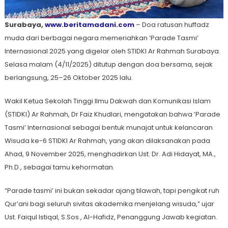
Surabaya,
www.beritamadani.com
– Doa ratusan huffadz
muda dari berbagai negara memeriahkan ‘Parade Tasmi’
Internasional 2025 yang digelar oleh STIDKI Ar Rahmah Surabaya.
Selasa malam (4/11/2025) ditutup dengan doa bersama, sejak
berlangsung, 25–26 Oktober 2025 lalu.
Wakil Ketua Sekolah Tinggi Ilmu Dakwah dan Komunikasi Islam
(STIDKI) Ar Rahmah, Dr Faiz Khudlari, mengatakan bahwa ‘Parade
Tasmi’ Internasional sebagai bentuk munajat untuk kelancaran
Wisuda ke-6 STIDKI Ar Rahmah, yang akan dilaksanakan pada
Ahad, 9 November 2025, menghadirkan Ust. Dr. Adi Hidayat, MA.,
Ph.D., sebagai tamu kehormatan.
“Parade tasmi’ ini bukan sekadar ajang tilawah, tapi pengikat ruh
Qur’ani bagi seluruh sivitas akademika menjelang wisuda,” ujar
Ust. Faiqul Istiqal, S.Sos., Al-Hafidz, Penanggung Jawab kegiatan.