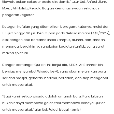
tilawah, bukan sekadar pesta akademik,” tutur Ust. Anfaul Ulum,
M.Ag., Al-Hafidz, Kepala Bagian Kemahasiswaan sekaligus
pengarah kegiatan.
Kategori hafalan yang ditampilkan beragam, katanya, mulai dari
1–5 juz hingga 30 juz. Penutupan pada Selasa malam (4/11/2025),
diisi dengan doa bersama lintas kampus, alumni, dan jamaah,
menandai berakhirnya rangkaian kegiatan tahfidz yang sarat
makna spiritual.
Dengan semangat Qur’ani ini, lanjut dia, STIDKI Ar Rahmah kini
bersiap menyambut Wisuda ke-6, yang akan melahirkan para
sarjana masjid, generasi berilmu, beradab, dan siap mengabdi
untuk masyarakat.
“Bagi kami, setiap wisuda adalah amanah baru. Para lulusan
bukan hanya membawa gelar, tapi membawa cahaya Qur’an
untuk masyarakat,” ujar Ust. Faiqul Istiqal. (bmk)