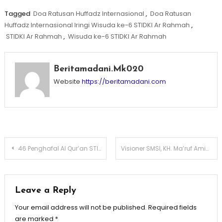
Tagged
Doa Ratusan Huffadz Internasional
,
Doa Ratusan
Huffadz Internasional Iringi Wisuda ke-6 STIDKI Ar Rahmah
,
STIDKI Ar Rahmah
,
Wisuda ke-6 STIDKI Ar Rahmah
Beritamadani.mk020
Website
https://beritamadani.com
Post
46 Penghafal Al Qur’an STIDKI Ar Rahmah segera Diwisuda
Visioner SMSI, KH. Ma’ruf Amin Perkuat Arah Moral Media Siber Indonesia
navigation
Leave a Reply
Your email address will not be published.
Required fields
are marked
*