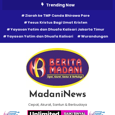
Skip
Trending Now
To
Ziarah ke TMP Canda Bhirawa Pare
Content
Yesus Kristus Bagi Umat Kristen
Yayasan Yatim dan Dhuafa Kalisari Jakarta Timur
Yayasan Yatim dan Dhuafa Kalisari
Wurandungan
MadaniNews
Cepat, Akurat, Santun & Berbudaya