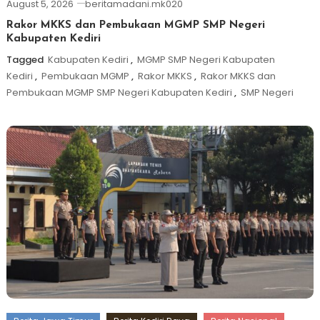
August 5, 2026
beritamadani.mk020
Rakor MKKS dan Pembukaan MGMP SMP Negeri
Kabupaten Kediri
Tagged
Kabupaten Kediri
,
MGMP SMP Negeri Kabupaten
Kediri
,
Pembukaan MGMP
,
Rakor MKKS
,
Rakor MKKS dan
Pembukaan MGMP SMP Negeri Kabupaten Kediri
,
SMP Negeri