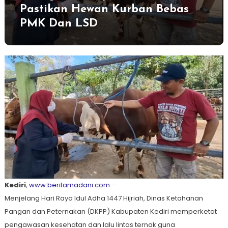
Pastikan Hewan Kurban Bebas
PMK Dan LSD
Kediri
,
www.beritamadani.com
–
Menjelang Hari Raya Idul Adha 1447 Hijriah, Dinas Ketahanan
Pangan dan Peternakan (DKPP) Kabupaten Kediri memperketat
pengawasan kesehatan dan lalu lintas ternak guna