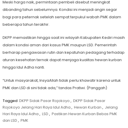
Meski harga naik, permintaan pembeli disebut meningkat
dibanding tahun sebelumnya. Kondisi ini menjadi angin segar
bagi para peternak setelah sempat terpukul wabah PMK dalam
beberapa tahun terakhir.
DKPP memastikan hingga saat ini wilayah Kabupaten Kediri masih
dalam kondisi aman dari kasus PMK maupun LSD. Pemerintah
berharap pengawasan rutin dan kepatuhan pedagang terhadap
aturan kesehatan ternak dapat menjaga kualitas hewan kurban
hingga Idul Adha nanti.
“Untuk masyarakat, InsyaAllah tidak perlu khawatir karena untuk
PMK dan LSD di sini tidak ada,” tandas Pratiwi. (Panggah)
Tagged
DKPP Sidak Pasar Rojokoyo
,
DKPP Sidak Pasar
Rojokoyo Jelang Hari Raya Idul Adha
,
Hewan Kurban
,
Jelang
Hari Raya Idul Adha
,
LSD
,
Pastikan Hewan Kurban Bebas PMK
dan LSD
,
PMK