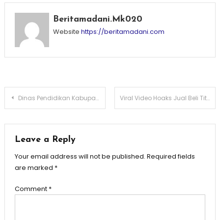
Beritamadani.mk020
Website
https://beritamadani.com
Post
Dinas Pendidikan Kabupaten Kediri Serahkan Hadiah Juara Lomba FLS2N Tingkat SMP, Pemenang Berpeluang Maju ke Provinsi Jatim
Viral Video Hoaks Jual Beli Titik KDKMP, Dandim 0809/Kediri Angkat Bicara: Itu Tidak Benar
navigation
Leave a Reply
Your email address will not be published.
Required fields
are marked
*
Comment
*