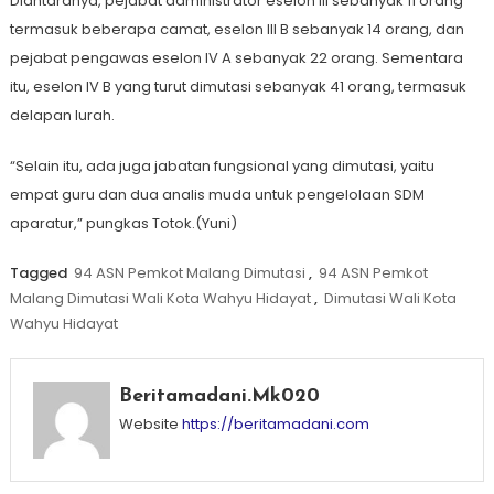
Diantaranya, pejabat administrator eselon III sebanyak 11 orang
termasuk beberapa camat, eselon III B sebanyak 14 orang, dan
pejabat pengawas eselon IV A sebanyak 22 orang. Sementara
itu, eselon IV B yang turut dimutasi sebanyak 41 orang, termasuk
delapan lurah.
“Selain itu, ada juga jabatan fungsional yang dimutasi, yaitu
empat guru dan dua analis muda untuk pengelolaan SDM
aparatur,” pungkas Totok.(Yuni)
Tagged
94 ASN Pemkot Malang Dimutasi
,
94 ASN Pemkot
Malang Dimutasi Wali Kota Wahyu Hidayat
,
Dimutasi Wali Kota
Wahyu Hidayat
Beritamadani.mk020
Website
https://beritamadani.com