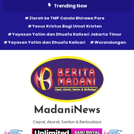
Skip
Trending Now
To
Ziarah ke TMP Canda Bhirawa Pare
Content
Yesus Kristus Bagi Umat Kristen
Yayasan Yatim dan Dhuafa Kalisari Jakarta Timur
Yayasan Yatim dan Dhuafa Kalisari
Wurandungan
MadaniNews
Cepat, Akurat, Santun & Berbudaya