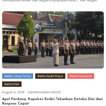
Pembukaan MGMP SMP Negeri Kabupaten Kediri
,
SMP Negeri
Berita Jawa Timur
Berita Kediri Raya
Berita Nasional
Berita Polri
August 4, 2026
beritamadani.mk020
Apel Perdana, Kapolres Kediri Tekankan Deteksi Dini dan
Respons Cepat