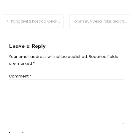
Post
Pangdivif 2 Kostrad Gelar Coffee Morning dengan Insan Pers
Forum BUMDesa Pakis Siap Sinergikan BUMDesa dan Koperasi Desa Merah Putih
navigation
Leave a Reply
Your email address will not be published.
Required fields
are marked
*
Comment
*